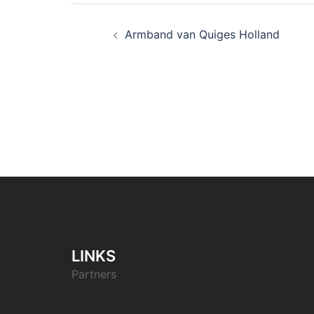
Berichtnavigatie
Armband van Quiges Holland
LINKS
Partners