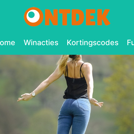
ome
Winacties
Kortingscodes
F